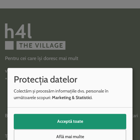
Pentru cei care își doresc mai mult
vanzari@h4l.ro
Protecția datelor
+40 784 369 369
Colectăm și procesăm informațiile dvs. personale în
următoarele scopuri:
Marketing & Statistici
.
Bulevardul Octavian Goga, cu intrare din Șoseaua Petricani, Voluntari
Acceptă toate
Toate informațiile din acest site sunt cu titlu informativ.
Află mai multe