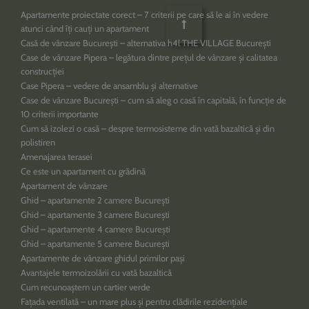
Apartamente proiectate corect – 7 criterii pe care să le ai în vedere
atunci când îți cauți un apartament
Casă de vânzare București – alternativa h4l THE VILLAGE București
Case de vânzare Pipera – legătura dintre prețul de vânzare și calitatea
construcției
Case Pipera – vedere de ansamblu și alternative
Case de vânzare București – cum să aleg o casă în capitală, în funcție de
10 criterii importante
Cum să izolezi o casă – despre termosisteme din vată bazaltică și din
polistiren
Amenajarea terasei
Ce este un apartament cu grădină
Apartament de vânzare
Ghid – apartamente 2 camere București
Ghid – apartamente 3 camere București
Ghid – apartamente 4 camere București
Ghid – apartamente 5 camere București
Apartamente de vânzare ghidul primilor pași
Avantajele termoizolării cu vată bazaltică
Cum recunoaștem un cartier verde
Fațada ventilată – un mare plus și pentru clădirile rezidențiale