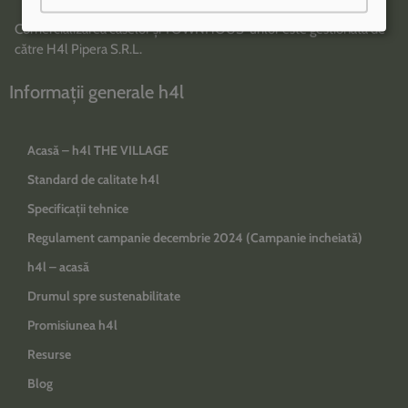
Comercializarea caselor și TOWNHOUS-urilor este gestionată de
către H4l Pipera S.R.L.
Informații generale h4l
Acasă – h4l THE VILLAGE
Standard de calitate h4l
Specificații tehnice
Regulament campanie decembrie 2024 (Campanie incheiată)
h4l – acasă
Drumul spre sustenabilitate
Promisiunea h4l
Resurse
Blog