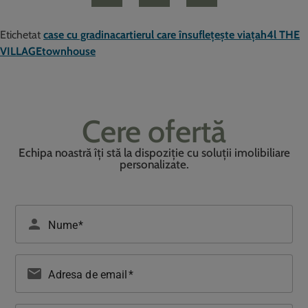
Etichetat
case cu gradina
cartierul care însuflețește viața
h4l THE
VILLAGE
townhouse
Cere ofertă
Echipa noastră îți stă la dispoziție cu soluții imolibiliare
personalizate.
Please leave this field empty.
person
Nume
email
Adresa de email