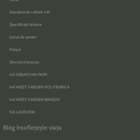
Standard de calitate h4l
Specificații tehnice
Jurnal de șantier
Prețuri
Descarcă broșura
h4l SEBASTIAN PARK
h4l WEST GARDEN POLITEHNICA
h4l WEST GARDEN BRAȘOV
h4l LAKEVIEW
Blog însuflețește viața