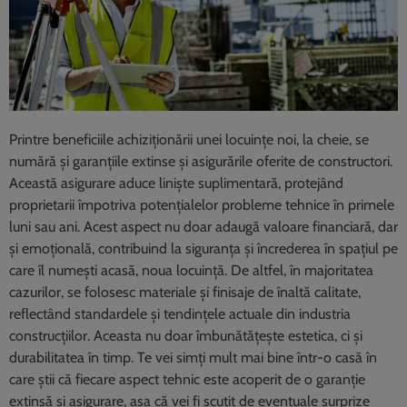
Printre beneficiile achiziționării unei locuințe noi, la cheie, se
numără și garanțiile extinse și asigurările oferite de constructori.
Această asigurare aduce liniște suplimentară, protejând
proprietarii împotriva potențialelor probleme tehnice în primele
luni sau ani. Acest aspect nu doar adaugă valoare financiară, dar
și emoțională, contribuind la siguranța și încrederea în spațiul pe
care îl numești acasă, noua locuință. De altfel, în majoritatea
cazurilor, se folosesc materiale și finisaje de înaltă calitate,
reflectând standardele și tendințele actuale din industria
construcțiilor. Aceasta nu doar îmbunătățește estetica, ci și
durabilitatea în timp. Te vei simți mult mai bine într-o casă în
care știi că fiecare aspect tehnic este acoperit de o garanție
extinsă și asigurare, așa că vei fi scutit de eventuale surprize