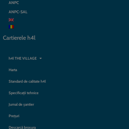
ANPC
ANPC-SAL
Cartierele h4l
h4l THE VILLAGE
Harta
Standard de calitate h4l
Specificații tehnice
Jurnal de șantier
Prețuri
Descarcă broșura