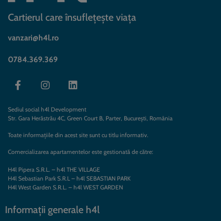
Cartierul care însuflețește viața
vanzari@h4l.ro
0784.369.369
Sediul social h4l Development
Str. Gara Herăstrău 4C, Green Court B, Parter, București, România
Toate informațiile din acest site sunt cu titlu informativ.
Comercializarea apartamentelor este gestionată de către:
H4l Pipera S.R.L. – h4l THE VILLAGE
H4l Sebastian Park S.R.L – h4l SEBASTIAN PARK
H4l West Garden S.R.L. – h4l WEST GARDEN
Informații generale h4l