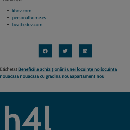
khov.com
personalhome.es
beattiedev.com
Etichetat
Beneficiile achiziționării unei locuințe noi
locuinta
noua
casa noua
casa cu gradina noua
apartament nou