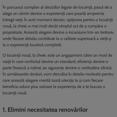
În parcursul complex al deciziilor legate de locuință, pasul de a
alege un cămin devine o experiență care poartă amprenta
întregii vieți. În acel moment decisiv, opțiunea pentru o locuință
nouă, la cheie, e mai mult decât simplul act de a cumpăra o
proprietate. Această alegere devine o incursiune într-un teritoriu
unde fiecare detaliu contribuie la o calitate superioară a vieții și
la o experiență locativă completă.
O locuință nouă, la cheie, este un angajament către un mod de
viață în care confortul devine un standard, eficiența devine o
parte firească a rutinei, iar siguranța devine o certitudine zilnică.
În următoarele rânduri, vom dezvălui în detaliu motivele pentru
care această alegere merită toată atenția ta și cum fiecare
beneficiu aduce plus valoare la experiența de a te bucura o
locuință nouă.
1. Elimini necesitatea renovărilor