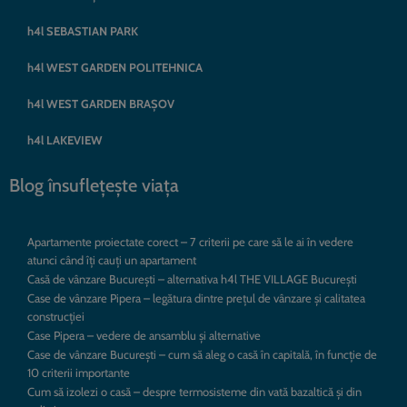
h4l SEBASTIAN PARK
h4l WEST GARDEN POLITEHNICA
h4l WEST GARDEN BRAȘOV
h4l LAKEVIEW
Blog însuflețește viața
Apartamente proiectate corect – 7 criterii pe care să le ai în vedere
atunci când îți cauți un apartament
Casă de vânzare București – alternativa h4l THE VILLAGE București
Case de vânzare Pipera – legătura dintre prețul de vânzare și calitatea
construcției
Case Pipera – vedere de ansamblu și alternative
Case de vânzare București – cum să aleg o casă în capitală, în funcție de
10 criterii importante
Cum să izolezi o casă – despre termosisteme din vată bazaltică și din