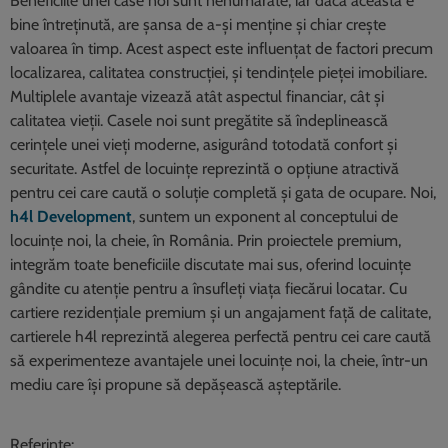
Beneficiile unei case noi sunt nenumărate, iar dacă aceasta e
bine întreținută, are șansa de a-și menține și chiar crește
valoarea în timp. Acest aspect este influențat de factori precum
localizarea, calitatea construcției, și tendințele pieței imobiliare.
Multiplele avantaje vizează atât aspectul financiar, cât și
calitatea vieții. Casele noi sunt pregătite să îndeplinească
cerințele unei vieți moderne, asigurând totodată confort și
securitate. Astfel de locuințe reprezintă o opțiune atractivă
pentru cei care caută o soluție completă și gata de ocupare. Noi,
h4l Development
, suntem un exponent al conceptului de
locuințe noi, la cheie, în România. Prin proiectele premium,
integrăm toate beneficiile discutate mai sus, oferind locuințe
gândite cu atenție pentru a însufleți viața fiecărui locatar. Cu
cartiere rezidențiale premium și un angajament față de calitate,
cartierele h4l reprezintă alegerea perfectă pentru cei care caută
să experimenteze avantajele unei locuințe noi, la cheie, într-un
mediu care își propune să depășească așteptările.
Referințe: