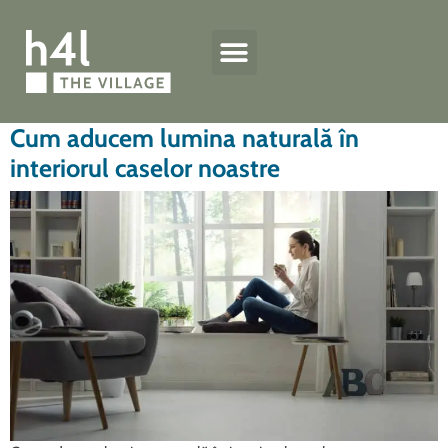
Case și apartamente
Standard de calitate h4l
Specificații tehnice
Jurnal de șantier
Locație și contact
Cum aducem lumina naturală în
interiorul caselor noastre