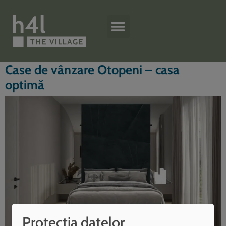
Case de vânzare Otopeni – casa
optimă
Protecția datelor