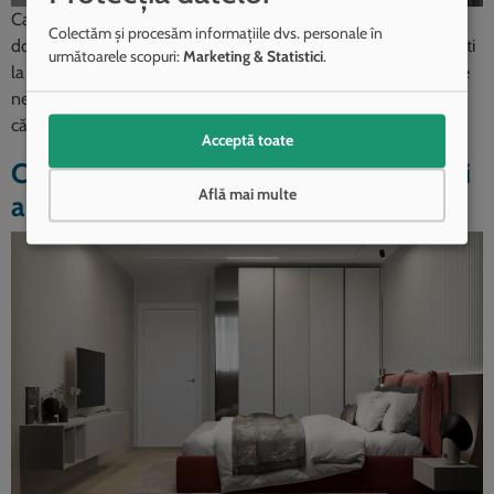
Case de vânzare Otopeni – casa optimă Este normal să îți
Colectăm și procesăm informațiile dvs. personale în
dorești să faci cea mai inspirată alegere atunci când te gândești
următoarele scopuri:
Marketing & Statistici
.
la casa ta. Tocmai pentru că este o decizie importantă, știi că e
nevoie să ții cont de o mulțime de lucruri atunci când țintești
către a-ți lua o casă pe care să […]
Acceptă toate
Case Otopeni – vedere de ansamblu și
Află mai multe
alternative